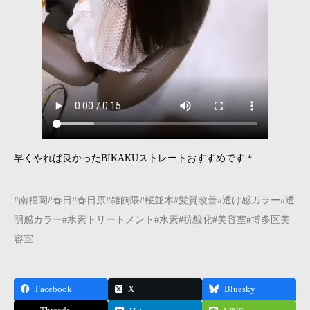
早くやれば良かったBIKAKUストレートおすすめです＊
#南福岡
#春日
#春日原
#雑餉隈
#桜並木
#髪質改善
#透け感カラー
#透
明感カラー
#水素トリートメント
#水素
#抗酸化
#美容室
#博多区美
容室
Facebook
X
Bluesky